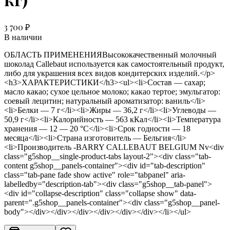
3 700 ₽
В наличии
ОБЛАСТЬ ПРИМЕНЕНИЯВысококачественный молочный
шоколад Callebaut используется как самостоятельный продукт,
либо для украшения всех видов кондитерских изделий.</p>
<h3>ХАРАКТЕРИСТИКИ</h3><ul><li>Состав — сахар;
масло какао; сухое цельное молоко; какао тертое; эмульгатор:
соевый лецитин; натуральный ароматизатор: ваниль</li>
<li>Белки — 7 г</li><li>Жиры — 36,2 г</li><li>Углеводы —
50,9 г</li><li>Калорийность — 563 кКал</li><li>Температура
хранения — 12 — 20 °C</li><li>Срок годности — 18
месяца</li><li>Страна изготовитель — Бельгия</li>
<li>Производитель -BARRY CALLEBAUT BELGIUM Nv<div
class="g5shop__single-product-tabs layout-2"><div class="tab-
content g5shop__panels-container"><div id="tab-description"
class="tab-pane fade show active" role="tabpanel" aria-
labelledby="description-tab"><div class="g5shop__tab-panel">
<div id="collapse-description" class="collapse show" data-
parent=".g5shop__panels-container"><div class="g5shop__panel-
body"></div></div></div></div></div></div></li></ul>