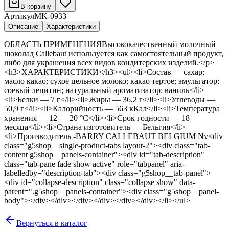
В корзину
Артикул
MK-0933
Описание
Характеристики
ОБЛАСТЬ ПРИМЕНЕНИЯВысококачественный молочный
шоколад Callebaut используется как самостоятельный продукт,
либо для украшения всех видов кондитерских изделий.</p>
<h3>ХАРАКТЕРИСТИКИ</h3><ul><li>Состав — сахар;
масло какао; сухое цельное молоко; какао тертое; эмульгатор:
соевый лецитин; натуральный ароматизатор: ваниль</li>
<li>Белки — 7 г</li><li>Жиры — 36,2 г</li><li>Углеводы —
50,9 г</li><li>Калорийность — 563 кКал</li><li>Температура
хранения — 12 — 20 °C</li><li>Срок годности — 18
месяца</li><li>Страна изготовитель — Бельгия</li>
<li>Производитель -BARRY CALLEBAUT BELGIUM Nv<div
class="g5shop__single-product-tabs layout-2"><div class="tab-
content g5shop__panels-container"><div id="tab-description"
class="tab-pane fade show active" role="tabpanel" aria-
labelledby="description-tab"><div class="g5shop__tab-panel">
<div id="collapse-description" class="collapse show" data-
parent=".g5shop__panels-container"><div class="g5shop__panel-
body"></div></div></div></div></div></div></li></ul>
Вернуться в каталог