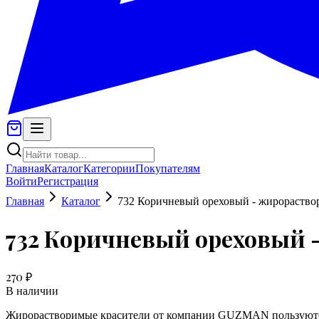
Главная
Каталог
Категории
Покупателям
Войти
Регистрация
Главная
Каталог
732 Коричневый ореховый - жирораств
732 Коричневый ореховый 
270 ₽
В наличии
Жирорастворимые красители от компании GUZMAN пользуются