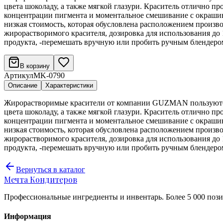
цвета шоколаду, а также мягкой глазури. Краситель отлично пр
концентрации пигмента и моментальное смешивание с окрашив
низкая стоимость, которая обусловлена расположением произво
жирорастворимого красителя, дозировка для использования до 
продукта, -перемешать вручную или пробить ручным блендером
В корзину
Артикул
MK-0790
Описание
Характеристики
Жирорастворимые красители от компании GUZMAN пользуются
цвета шоколаду, а также мягкой глазури. Краситель отлично пр
концентрации пигмента и моментальное смешивание с окрашив
низкая стоимость, которая обусловлена расположением произво
жирорастворимого красителя, дозировка для использования до 
продукта, -перемешать вручную или пробить ручным блендером
Вернуться в каталог
Мечта Кондитеров
Профессиональные ингредиенты и инвентарь. Более 5 000 пози
Информация