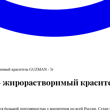
оримый краситель GUZMAN - 5г
- жирорастворимый красите
 большой популярностью у кондитеров по всей России. Сухие