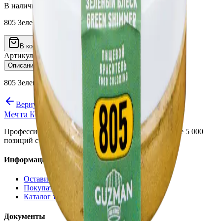
В наличии
805 Зеленый Блеск GUZMAN - 10г
В корзину
Артикул
MK-0191
Описание
Характеристики
805 Зеленый Блеск GUZMAN - 10г
Вернуться в каталог
Мечта Кондитеров
Профессиональные ингредиенты и инвентарь. Более 5 000
позиций с доставкой по России.
Информация
Оставить отзыв
Покупателям
Каталог товаров
Документы